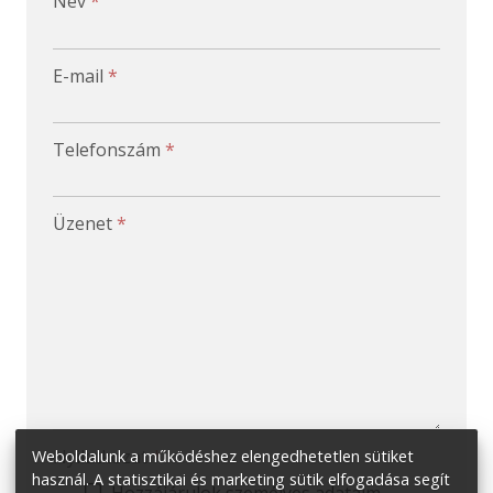
Név
*
-
E-mail
*
-
Telefonszám
*
-
Üzenet
*
-
-
-
Nyilatkozat
*
Weboldalunk a működéshez elengedhetetlen sütiket
használ. A statisztikai és marketing sütik elfogadása segít