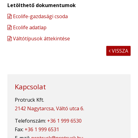
Letölthető dokumentumok
Ecolife-gazdasági csoda
Ecolife adatlap
Váltótípusok áttekintése
VISSZA

Kapcsolat
Protruck Kft.
2142 Nagytarcsa, Váltó utca 6.
Telefonszám:
+36 1 999 6530
Fax:
+36 1 999 6531
E-mail:
protruck@protruck.hu