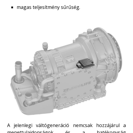
magas teljesítmény sűrűség.
A jelenlegi váltógeneráció nemcsak hozzájárul a
menet­tulajdonságok és a hatékonyság