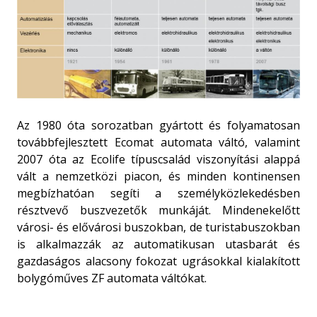
Az 1980 óta sorozatban gyártott és folyamatosan
továbbfejlesztett Ecomat automata váltó, valamint
2007 óta az Ecolife típuscsalád viszonyítási alappá
vált a nemzetközi piacon, és minden kontinensen
megbízhatóan segíti a személyközlekedésben
résztvevő buszvezetők munkáját. Mindenekelőtt
városi- és elővárosi buszokban, de turistabuszokban
is alkalmazzák az automatikusan utasbarát és
gazdaságos alacsony fokozat ugrásokkal kialakított
bolygóműves ZF automata váltókat.