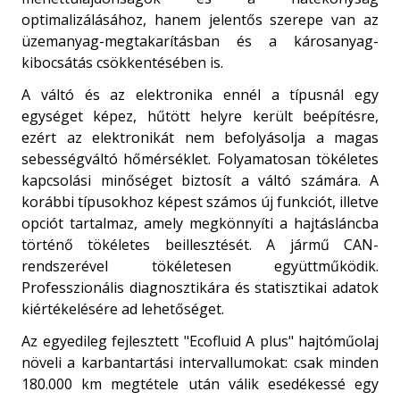
optimalizálásához, hanem jelentős szerepe van az
üzemanyag-megtakarításban és a károsanyag-
kibocsátás csökkentésében is.
A váltó és az elektronika ennél a típusnál egy
egységet képez, hűtött helyre került beépítésre,
ezért az elektronikát nem befolyásolja a magas
sebességváltó hőmérséklet. Folyamatosan tökéletes
kapcsolási minőséget biztosít a váltó számára. A
korábbi típusokhoz képest számos új funkciót, illetve
opciót tartalmaz, amely megkönnyíti a hajtásláncba
történő tökéletes beillesztését. A jármű CAN-
rendszerével tökéletesen együttműködik.
Professzionális diagnosztikára és statisztikai adatok
kiértékelésére ad lehetőséget.
Az egyedileg fejlesztett "Ecofluid A plus" hajtóműolaj
növeli a karbantartási intervallumokat: csak minden
180.000 km megtétele után válik esedékessé egy