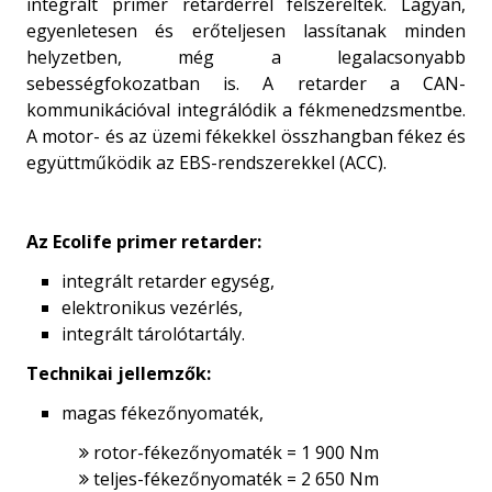
integrált primer retarderrel felszereltek. Lágyan,
egyenletesen és erőteljesen lassítanak minden
helyzetben, még a legalacsonyabb
sebességfokozatban is. A retarder a CAN-
kommunikációval integrálódik a fékmenedzsmentbe.
A motor- és az üzemi fékekkel összhangban fékez és
együttműködik az EBS-rendszerekkel (ACC).
Az Ecolife primer retarder:
integrált retarder egység,
elektronikus vezérlés,
integrált tárolótartály.
Technikai jellemzők:
magas fékezőnyomaték,
rotor-fékezőnyomaték = 1 900 Nm

teljes-fékezőnyomaték = 2 650 Nm
