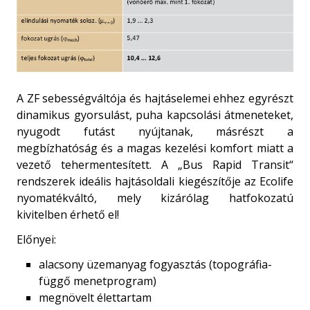
A ZF sebességváltója és hajtáselemei ehhez egyrészt
dinamikus gyorsulást, puha kapcsolási átmeneteket,
nyugodt futást nyújtanak, másrészt a
megbízhatóság és a magas kezelési komfort miatt a
vezető tehermentesített. A „Bus Rapid Transit“
rendszerek ideális hajtásoldali kiegészítője az Ecolife
nyomatékváltó, mely kizárólag hatfokozatú
kivitelben érhető el!
Előnyei:
alacsony üzemanyag fogyasztás (topográfia-
függő menetprogram)
megnövelt élettartam