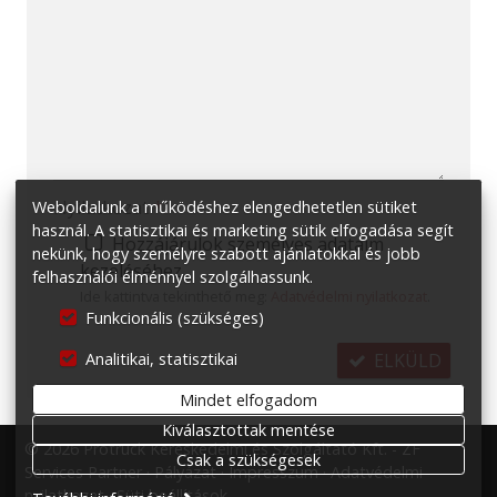
-
-
-
Nyilatkozat
*
Weboldalunk a működéshez elengedhetetlen sütiket
használ. A statisztikai és marketing sütik elfogadása segít
Hozzájárulok személyes adataim
nekünk, hogy személyre szabott ajánlatokkal és jobb
kezeléséhez.
felhasználói élménnyel szolgálhassunk.
Ide kattintva tekinthető meg:
Adatvédelmi nyilatkozat
.
Funkcionális (szükséges)
ELKÜLD
Analitikai, statisztikai
Mindet elfogadom
Kiválasztottak mentése
© 2026 Protruck Kereskedelmi és Szolgáltató Kft. - ZF
Csak a szükségesek
Services Partner
Pályázat
Impresszum
Adatvédelmi
nyilatkozat
Süti beállítások