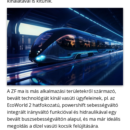
kínálatával is kitűnik.
A ZF ma is más alkalmazási területekről származó,
bevált technológiát kínál vasúti ügyfeleinek, pl. az
EcoWorld 2 hatfokozatú, powershift sebességváltó
integrált irányváltó funkcióval és hidraulikával egy
bevált buszsebességváltón alapul, és ma már ideális
megoldás a dízel vasúti kocsik felújítására.