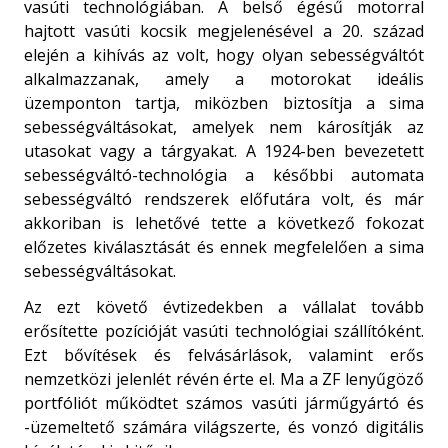
vasúti technológiában. A belső égésű motorral
hajtott vasúti kocsik megjelenésével a 20. század
elején a kihívás az volt, hogy olyan sebességváltót
alkalmazzanak, amely a motorokat ideális
üzemponton tartja, miközben biztosítja a sima
sebességváltásokat, amelyek nem károsítják az
utasokat vagy a tárgyakat. A 1924-ben bevezetett
sebességváltó-technológia a későbbi automata
sebességváltó rendszerek előfutára volt, és már
akkoriban is lehetővé tette a következő fokozat
előzetes kiválasztását és ennek megfelelően a sima
sebességváltásokat.
Az ezt követő évtizedekben a vállalat tovább
erősítette pozícióját vasúti technológiai szállítóként.
Ezt bővítések és felvásárlások, valamint erős
nemzetközi jelenlét révén érte el. Ma a ZF lenyűgöző
portfóliót működtet számos vasúti járműgyártó és
-üzemeltető számára világszerte, és vonzó digitális