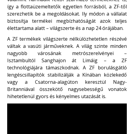
így a flottaüzemeltetők egyetlen forrásból, a ZF-től
szerezhetik be a megoldásokat. Ily módon a vállalat
biztosítja termékei megbízhatóságát azok teljes
élettartama alatt – világszerte és a nap 24 órájában.
A ZF termékek világszerte nélkülözhetetlen részévé
váltak a vasúti járműveknek. A világ szinte minden
nagyobb városának metrószerelvényei –
Isztambultól Sanghajon át Limáig – a ZF
technológiájára támaszkodnak. A ZF borulásgátló
lengéscsillapítók stabilizálják a Kínában közlekedő
vagy a Csatorna-alagúton keresztül Nagy-
Britanniával összekötő nagysebességű vonatok
hihetetlenül gyors és kényelmes utazását is.