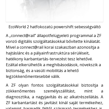
EcoWorld 2 hatfokozatú powershift sebességváltó
A „connect@rail” állapotfelügyeleti programmal a ZF
vonzó digitális szolgáltatásokkal bővítette kínálatát.
Mivel a connect@rail korai szakaszban azonosítja a
hajtáslánc és a pályainfrastruktúra sérüléseit,
hatékony karbantartás-tervezést tesz lehetővé.
Ezáltal elkerülhetők a meghibásodások, növekszik a
biztonság, és a vasúti mobilitás a lehető
legzökkenőmentesebbé válik.
A ZF olyan fontos szolgáltatásokkal biztosítja a
zökkenőmentes személyszállítást, mint a
diagnosztika, a nagyjavítás és az alkatrészellátás. A
ZF karbantartást és javítást kínál saját termékeihez,
valamint harmadik féltől származó termékekhez is,