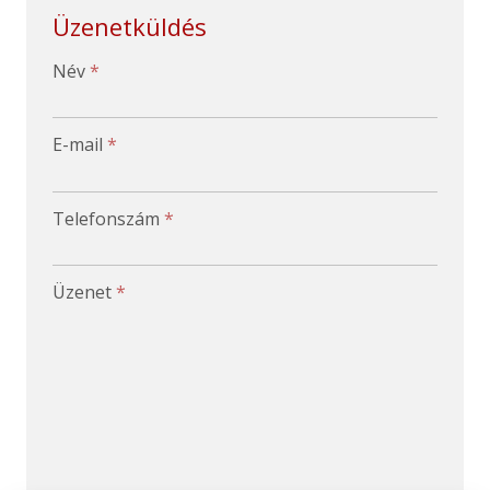
Üzenetküldés
-
Név
*
-
E-mail
*
-
Telefonszám
*
-
Üzenet
*
-
-
-