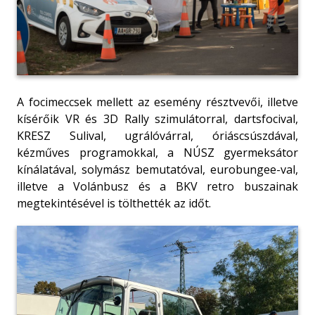
A focimeccsek mellett az esemény résztvevői, illetve
kísérőik VR és 3D Rally szimulátorral, dartsfocival,
KRESZ Sulival, ugrálóvárral, óriáscsúszdával,
kézműves programokkal, a NÚSZ gyermeksátor
kínálatával, solymász bemutatóval, eurobungee-val,
illetve a Volánbusz és a BKV retro buszainak
megtekintésével is tölthették az időt.