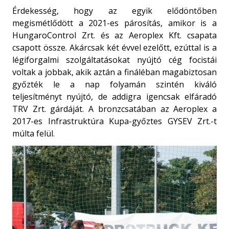
Érdekesség, hogy az egyik elődöntőben
megismétlődött a 2021-es párosítás, amikor is a
HungaroControl Zrt. és az Aeroplex Kft. csapata
csapott össze. Akárcsak két évvel ezelőtt, ezúttal is a
légiforgalmi szolgáltatásokat nyújtó cég focistái
voltak a jobbak, akik aztán a fináléban magabiztosan
győzték le a nap folyamán szintén kiváló
teljesítményt nyújtó, de addigra igencsak elfáradó
TRV Zrt. gárdáját. A bronzcsatában az Aeroplex a
2017-es Infrastruktúra Kupa-győztes GYSEV Zrt.-t
múlta felül.