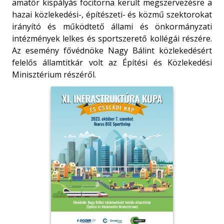
amatőr kispályás focitorna került megszervezésre a
hazai közlekedési-, építészeti- és közmű szektorokat
irányító és működtető állami és önkormányzati
intézmények lelkes és sportszerető kollégái részére.
Az esemény fővédnöke Nagy Bálint közlekedésért
felelős államtitkár volt az Építési és Közlekedési
Minisztérium részéről.