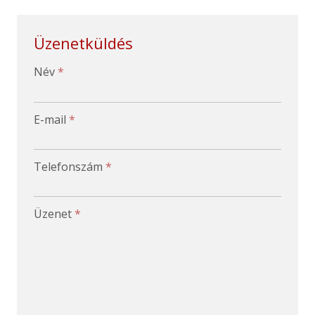
Üzenetküldés
-
Név
*
-
E-mail
*
-
Telefonszám
*
-
Üzenet
*
-
-