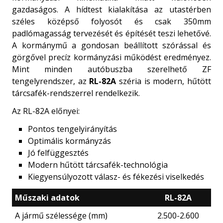
gazdaságos. A hídtest kialakítása az utastérben
széles középső folyosót és csak 350mm
padlómagasság tervezését és építését teszi lehetővé.
A kormánymű a gondosan beállított szórással és
görgővel precíz kormányzási működést eredményez.
Mint minden autóbuszba szerelhető ZF
tengelyrendszer, az
RL-82A
széria is modern, hűtött
tárcsafék-rendszerrel rendelkezik.
Az RL-82A előnyei:
Pontos tengelyirányítás
Optimális kormányzás
Jó felfüggesztés
Modern hűtött tárcsafék-technológia
Kiegyensúlyozott válasz- és fékezési viselkedés
Műszaki adatok
RL-82A
A jármű szélessége (mm)
2.500-2.600