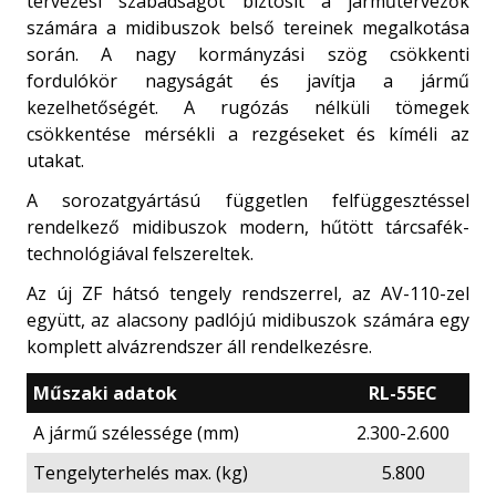
tervezési szabadságot biztosít a járműtervezők
számára a midibuszok belső tereinek megalkotása
során. A nagy kormányzási szög csökkenti
fordulókör nagyságát és javítja a jármű
kezelhetőségét. A rugózás nélküli tömegek
csökkentése mérsékli a rezgéseket és kíméli az
utakat.
A sorozatgyártású független felfüggesztéssel
rendelkező midibuszok modern, hűtött tárcsafék-
technológiával felszereltek.
Az új ZF hátsó tengely rendszerrel, az AV-110-zel
együtt, az alacsony padlójú midibuszok számára egy
komplett alvázrendszer áll rendelkezésre.
Műszaki adatok
RL-55EC
A jármű szélessége (mm)
2.300-2.600
Tengelyterhelés max. (kg)
5.800