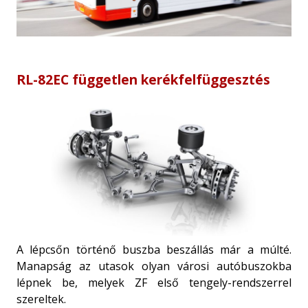
RL-82EC független kerékfelfüggesztés
A lépcsőn történő buszba beszállás már a múlté.
Manapság az utasok olyan városi autóbuszokba
lépnek be, melyek ZF első tengely-rendszerrel
szereltek.