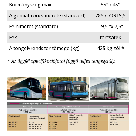
Kormányszög max.
55° / 45°
A gumiabroncs mérete (standard)
285 / 70R19,5
Felniméret (standard)
19,5 "x 7,5"
Fék
tárcsafék
A tengelyrendszer tömege (kg)
425 kg-tól *
* Az ügyfél specifikációjától függő teljes tengelysúly.