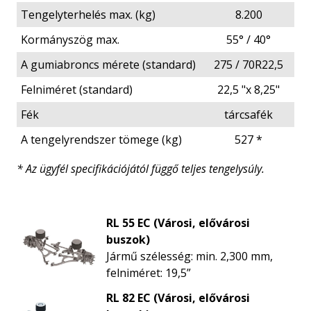
Tengelyterhelés max. (kg)
8.200
Kormányszög max.
55° / 40°
A gumiabroncs mérete (standard)
275 / 70R22,5
Felniméret (standard)
22,5 "x 8,25"
Fék
tárcsafék
A tengelyrendszer tömege (kg)
527 *
* Az ügyfél specifikációjától függő teljes tengelysúly.
RL 55 EC (Városi, elővárosi
buszok)
Jármű szélesség: min. 2,300 mm,
felniméret: 19,5”
RL 82 EC (Városi, elővárosi