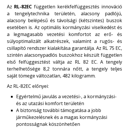
Az
RL-82EC
független kerékfelfüggesztés innováció
a tengelytechnika területén, alacsony padlójú,
alacsony belépésű és távolsági (kétszintes) buszok
esetében is. Az optimális kormányzási viselkedést és
a legmagasabb vezetési komfortot az erő- és
súlyoptimalizált alkatrészek, valamint a rugós- és
csillapító rendszer kialakítása garantálja. Az RL 75 EC,
szintén alacsonypadlós buszokhoz készült független
első felfüggesztést váltja az RL 82 EC. A tengely
terhelhetősége 8,2 tonnára nőtt, a tengely teljes
saját tömege változatlan, 482 kilogramm.
Az RL-82EC előnyei:
Egyértelmű javulás a vezetési-, a kormányzási-
és az utazási komfort területén
A biztonság további támogatása a jobb
járműkezelésnek és a magas kormányzási
pontosságnak köszönhetően