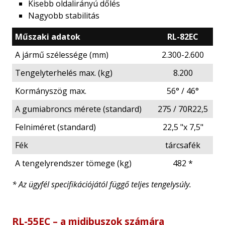
Kisebb oldalirányú dőlés
Nagyobb stabilitás
Műszaki adatok
RL-82EC
A jármű szélessége (mm)
2.300-2.600
Tengelyterhelés max. (kg)
8.200
Kormányszög max.
56° / 46°
A gumiabroncs mérete (standard)
275 / 70R22,5
Felniméret (standard)
22,5 "x 7,5"
Fék
tárcsafék
A tengelyrendszer tömege (kg)
482 *
* Az ügyfél specifikációjától függő teljes tengelysúly.
RL-55EC – a midibuszok számára