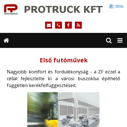
Első futóművek
Nagyobb komfort és fordulékonyság - a ZF ezzel a
céllal fejlesztette ki a városi buszokba építhető
független kerékfelfüggesztéseit.