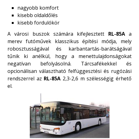
nagyobb komfort
kisebb oldaldőlés
kisebb fordulókör
A városi buszok számára kifejlesztett
RL-85A
a
merev futóművek klasszikus építési módja, mely
robosztusságával és karbantartás-barátságával
tűnik ki anélkül, hogy a menettulajdonságokat
negatívan befolyásolná. Tárcsafékekkel és
opcionálisan választható felfüggesztési és rugózási
rendszerrel az
RL-85A
2,3-2,6 m szélességig érhető
el.