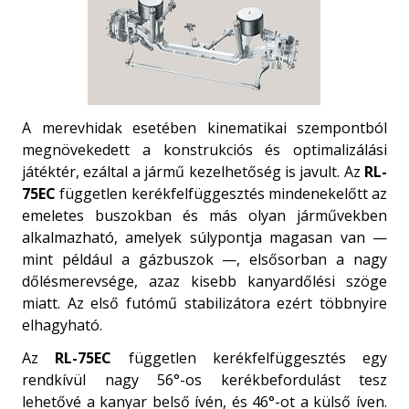
A merevhidak esetében kinematikai szempontból
megnövekedett a konstrukciós és optimalizálási
játéktér, ezáltal a jármű kezelhetőség is javult. Az
RL-
75EC
független kerékfelfüggesztés mindenekelőtt az
emeletes buszokban és más olyan járművekben
alkalmazható, amelyek súlypontja magasan van —
mint például a gázbuszok —, elsősorban a nagy
dőlésmerevsége, azaz kisebb kanyardőlési szöge
miatt. Az első futómű stabilizátora ezért többnyire
elhagyható.
Az
RL-75EC
független kerékfelfüggesztés egy
rendkívül nagy 56°-os kerékbefordulást tesz
lehetővé a kanyar belső ívén, és 46°-ot a külső íven.