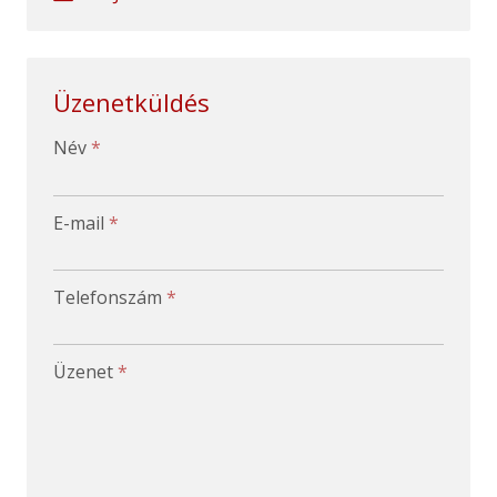
Üzenetküldés
-
Név
*
-
E-mail
*
-
Telefonszám
*
-
Üzenet
*
-