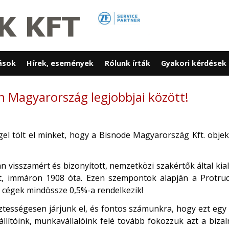
ások
Hírek, események
Rólunk írták
Gyakori kérdések
n Magyarország legjobbjai között!
el tölt el minket, hogy a Bisnode Magyarország Kft. obje
 visszamért és bizonyított, nemzetközi szakértők által kiala
át, immáron 1908 óta. Ezen szempontok alapján a Protru
 cégek mindössze 0,5%-a rendelkezik!
sztességesen járjunk el, és fontos számunkra, hogy ezt egy 
állítóink, munkavállalóink felé tovább fokozzuk azt a biza