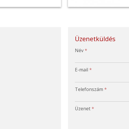
Üzenetküldés
-
Név
*
-
E-mail
*
-
Telefonszám
*
-
Üzenet
*
-