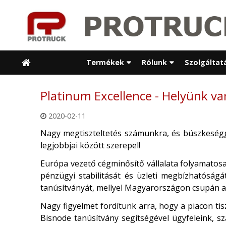
Termékek
Rólunk
Szolgáltat
Platinum Excellence - Helyünk va
2020-02-11
Nagy megtiszteltetés számunkra, és büszkeségg
legjobbjai között szerepel!
Európa vezető cégminősítő vállalata folyamatosan
pénzügyi stabilitását és üzleti megbízhatóság
tanúsítványát, mellyel Magyarországon csupán a
Nagy figyelmet fordítunk arra, hogy a piacon ti
Bisnode tanúsítvány segítségével ügyfeleink, sz